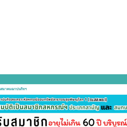
านสมาคมฌาปนกิจฯ