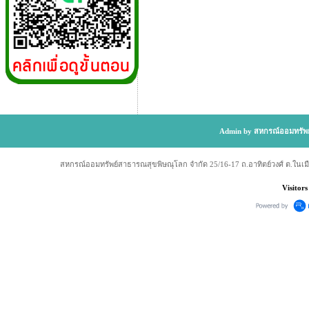
Admin by สหกรณ์ออมทรัพย
สหกรณ์ออมทรัพย์สาธารณสุขพิษณุโลก จำกัด 25/16-17 ถ.อาทิตย์วงศ์ ต.ในเม
Visitors