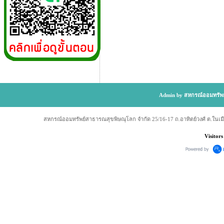
Admin by สหกรณ์ออมทรัพย
สหกรณ์ออมทรัพย์สาธารณสุขพิษณุโลก จำกัด 25/16-17 ถ.อาทิตย์วงศ์ ต.ในเม
Visitors