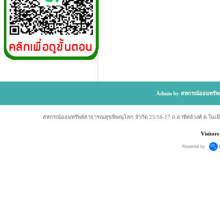
Admin by สหกรณ์ออมทรัพย
สหกรณ์ออมทรัพย์สาธารณสุขพิษณุโลก จำกัด 25/16-17 ถ.อาทิตย์วงศ์ ต.ในเม
Visitors