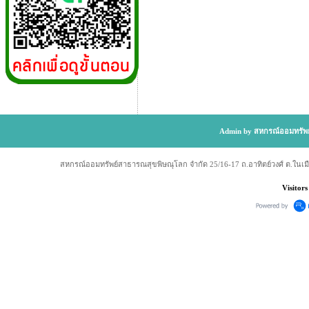
Admin by สหกรณ์ออมทรัพย
สหกรณ์ออมทรัพย์สาธารณสุขพิษณุโลก จำกัด 25/16-17 ถ.อาทิตย์วงศ์ ต.ในเม
Visitors