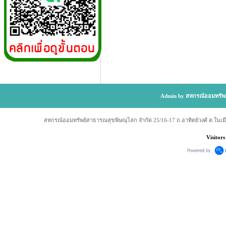
Admin by สหกรณ์ออมทรัพย
สหกรณ์ออมทรัพย์สาธารณสุขพิษณุโลก จำกัด 25/16-17 ถ.อาทิตย์วงศ์ ต.ในเม
Visitors