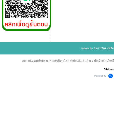
Admin by สหกรณ์ออมทรัพย
สหกรณ์ออมทรัพย์สาธารณสุขพิษณุโลก จำกัด 25/16-17 ถ.อาทิตย์วงศ์ ต.ในเม
Visitors