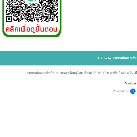
Admin by สหกรณ์ออมทรัพย
สหกรณ์ออมทรัพย์สาธารณสุขพิษณุโลก จำกัด 25/16-17 ถ.อาทิตย์วงศ์ ต.ในเม
Visitors