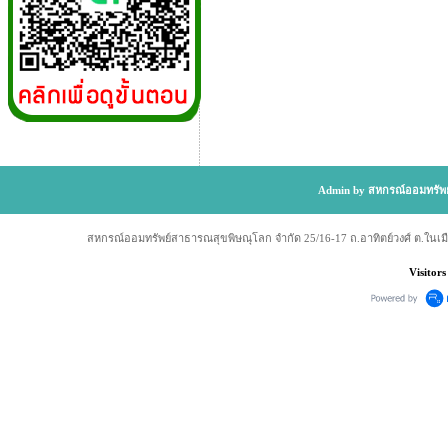
Admin by สหกรณ์ออมทรัพย
สหกรณ์ออมทรัพย์สาธารณสุขพิษณุโลก จำกัด 25/16-17 ถ.อาทิตย์วงศ์ ต.ในเม
Visitors