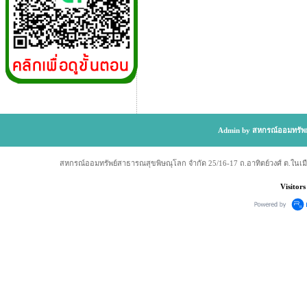
Admin by สหกรณ์ออมทรัพย
สหกรณ์ออมทรัพย์สาธารณสุขพิษณุโลก จำกัด 25/16-17 ถ.อาทิตย์วงศ์ ต.ในเม
Visitors