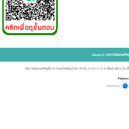
Admin by สหกรณ์ออมทรัพย
สหกรณ์ออมทรัพย์สาธารณสุขพิษณุโลก จำกัด 25/16-17 ถ.อาทิตย์วงศ์ ต.ในเม
Visitors