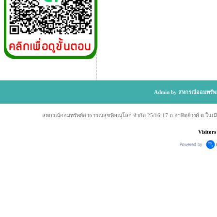
Admin by สหกรณ์ออมทรัพย
สหกรณ์ออมทรัพย์สาธารณสุขพิษณุโลก จำกัด 25/16-17 ถ.อาทิตย์วงศ์ ต.ในเม
Visitors