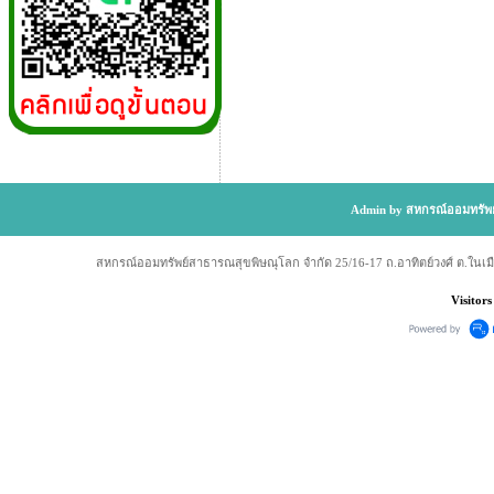
Admin by สหกรณ์ออมทรัพย
สหกรณ์ออมทรัพย์สาธารณสุขพิษณุโลก จำกัด 25/16-17 ถ.อาทิตย์วงศ์ ต.ในเม
Visitors