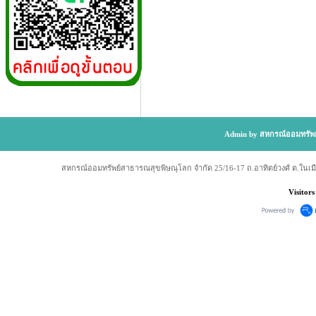
Admin by สหกรณ์ออมทรัพย
สหกรณ์ออมทรัพย์สาธารณสุขพิษณุโลก จำกัด 25/16-17 ถ.อาทิตย์วงศ์ ต.ในเม
Visitors