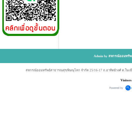
Admin by สหกรณ์ออมทรัพย
สหกรณ์ออมทรัพย์สาธารณสุขพิษณุโลก จำกัด 25/16-17 ถ.อาทิตย์วงศ์ ต.ในเม
Visitors